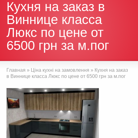
Кухня на заказ в
Виннице класса
Люкс по цене от
6500 грн за м.пог
Главная
»
Ціна кухні на замовлення
»
Кухня на заказ
в Виннице класса Люкс по цене от 6500 грн за м.пог