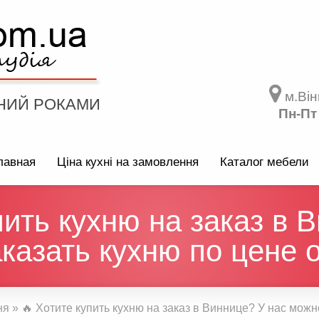
м.Він
НИЙ РОКАМИ
Пн-Пт
лавная
Ціна кухні на замовлення
Каталог мебели
пить кухню на заказ в 
казать кухню по цене о
ня
»
🔥 Хотите купить кухню на заказ в Виннице? У нас можн