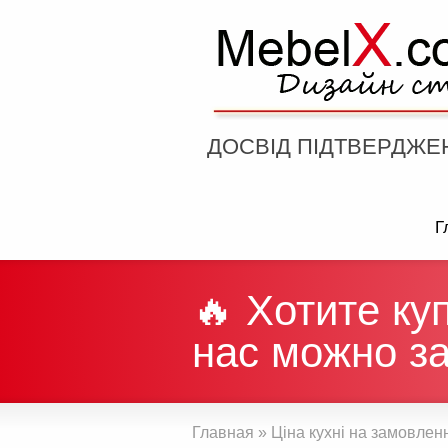
ДОСВІД ПІДТВЕРДЖЕ
Г
🔥 Хотите ку
нас можно за
Главная
»
Ціна кухні на замовлен