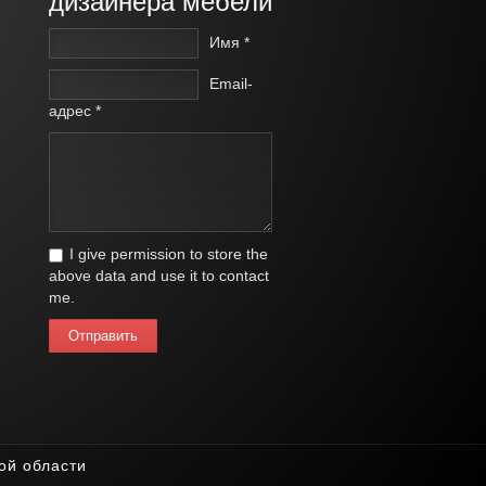
дизайнера мебели
Имя *
Email-
адрес *
I give permission to store the
above data and use it to contact
me.
Отправить
ой области