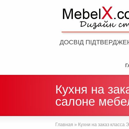
ДОСВІД ПІДТВЕРДЖЕ
Г
Кухня на зак
салоне мебе
Главная
»
Кухни на заказ класса