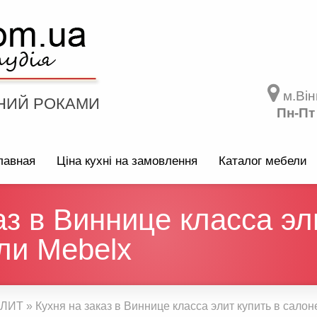
м.Він
НИЙ РОКАМИ
Пн-Пт
лавная
Ціна кухні на замовлення
Каталог мебели
аз в Виннице класса эл
ли Mebelx
 ЭЛИТ
»
Кухня на заказ в Виннице класса элит купить в сало