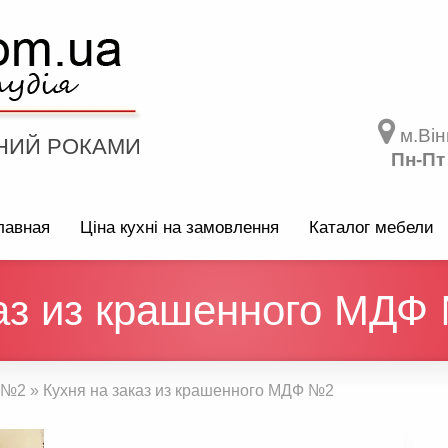
м.Він
НИЙ РОКАМИ
Пн-Пт
лавная
Ціна кухні на замовлення
Каталог мебели
каз из крашенного МДФ
 №2
»
Кухня на заказ из крашенного МДФ №2