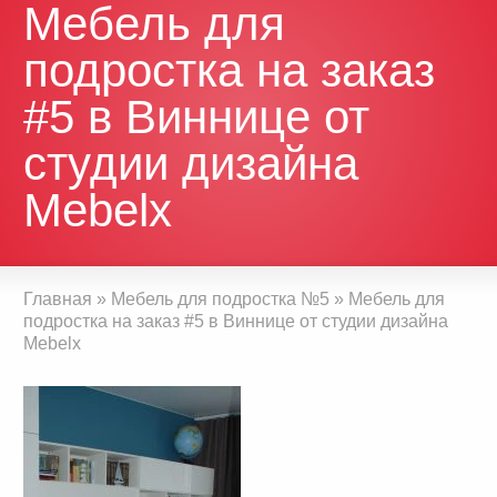
Мебель для
подростка на заказ
#5 в Виннице от
студии дизайна
Mebelx
Главная
»
Мебель для подростка №5
»
Мебель для
подростка на заказ #5 в Виннице от студии дизайна
Mebelx