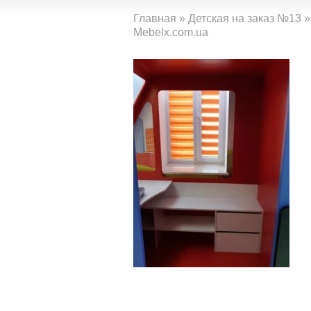
Главная
»
Детская на заказ №13
»
Mebelx.com.ua