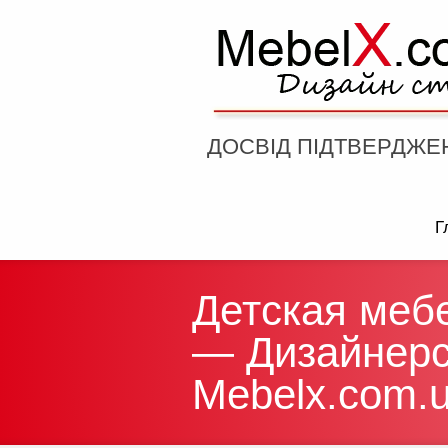
ДОСВІД ПІДТВЕРДЖЕ
Г
Детская меб
— Дизайнерс
Mebelx.com.