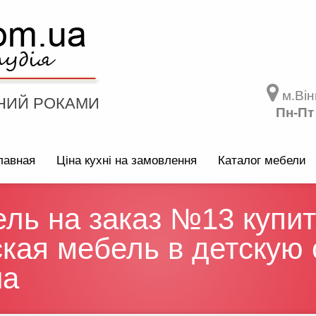
м.Він
НИЙ РОКАМИ
Пн-Пт
лавная
Ціна кухні на замовлення
Каталог мебели
ель на заказ №13 купи
кая мебель в детскую 
ua