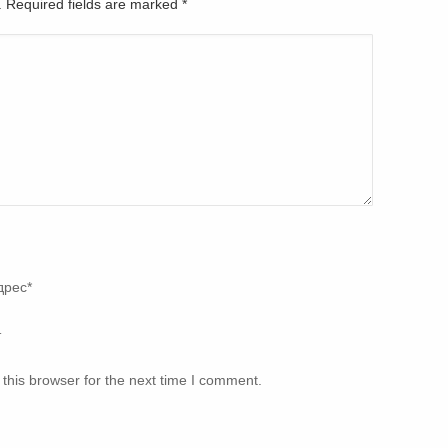
d. Required fields are marked
*
дрес
*
т
this browser for the next time I comment.