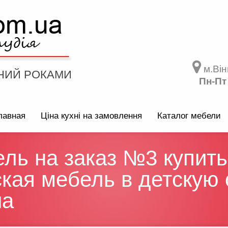
м.Він
НИЙ РОКАМИ
Пн-Пт
лавная
Ціна кухні на замовлення
Каталог мебели
ль на заказ №3 купить
кая мебель в детскую 
ua