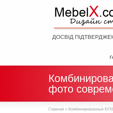
ДОСВІД ПІДТВЕРДЖЕ
Г
Комбиниров
фото соврем
Главная
»
Комбинированные КУХ