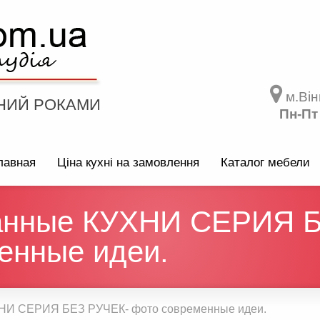
м.Він
НИЙ РОКАМИ
Пн-Пт
лавная
Ціна кухні на замовлення
Каталог мебели
анные КУХНИ СЕРИЯ Б
енные идеи.
НИ СЕРИЯ БЕЗ РУЧЕК- фото современные идеи.