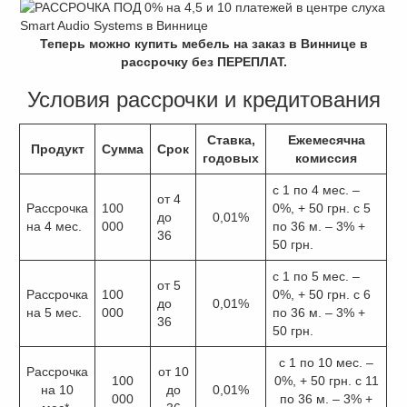
Теперь можно купить мебель на заказ в Виннице в
рассрочку без ПЕРЕПЛАТ.
Условия рассрочки и кредитования
Ставка,
Ежемесячна
Продукт
Сумма
Срок
годовых
комиссия
с 1 по 4 мес. –
от 4
Рассрочка
100
0%, + 50 грн. с 5
до
0,01%
на 4 мес.
000
по 36 м. – 3% +
36
50 грн.
с 1 по 5 мес. –
от 5
Рассрочка
100
0%, + 50 грн. с 6
до
0,01%
на 5 мес.
000
по 36 м. – 3% +
36
50 грн.
с 1 по 10 мес. –
Рассрочка
от 10
100
0%, + 50 грн. с 11
на 10
до
0,01%
000
по 36 м. – 3% +