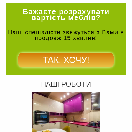
Бажаєте розрахувати
вартість меблів?
Наші спеціалісти звяжуться з Вами в
продовж 15 хвилин!
ТАК, ХОЧУ!
НАШІ РОБОТИ